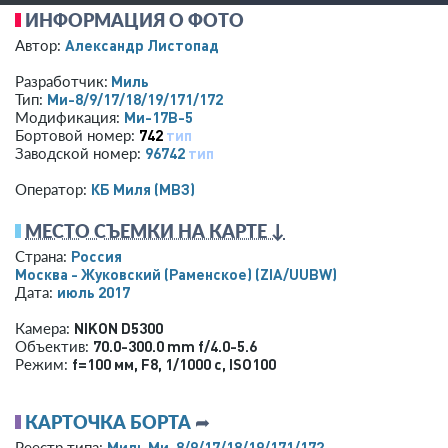
ИНФОРМАЦИЯ О ФОТО
Александр Листопад
Автор:
Миль
Разработчик:
Ми-8/9/17/18/19/171/172
Тип:
Ми-17В-5
Модификация:
742
тип
Бортовой номер:
96742
тип
Заводской номер:
КБ Миля (МВЗ)
Оператор:
МЕСТО СЪЕМКИ НА КАРТЕ ↓
Россия
Страна:
Москва - Жуковский (Раменское)
(ZIA/UUBW)
июль 2017
Дата:
NIKON D5300
Камера:
70.0-300.0 mm f/4.0-5.6
Объектив:
f=100 мм
,
F8
,
1/1000 с
,
ISO100
Режим:
КАРТОЧКА БОРТА
➦
Миль Ми-8/9/17/18/19/171/172
Реестр типа: