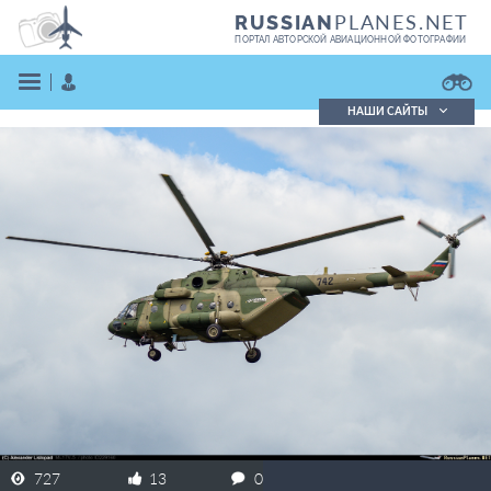
PLANES.NET
RUSSIAN
ПОРТАЛ АВТОРСКОЙ АВИАЦИОННОЙ ФОТОГРАФИИ
НАШИ САЙТЫ
Поиск фотографий
Поиск в реестре
Кратко
Подробно
ВОЙТИ
ЗАРЕГИСТРИРОВАТЬСЯ
727
13
0