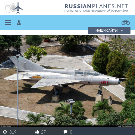
PLANES.NET
RUSSIAN
ПОРТАЛ АВТОРСКОЙ АВИАЦИОННОЙ ФОТОГРАФИИ
НАШИ САЙТЫ
Поиск фотографий
Поиск в реестре
Кратко
Подробно
ВОЙТИ
ЗАРЕГИСТРИРОВАТЬСЯ
819
27
0