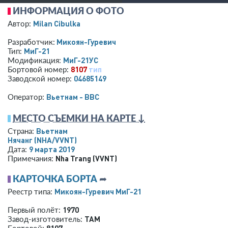
ИНФОРМАЦИЯ О ФОТО
Milan Cibulka
Автор:
Микоян-Гуревич
Разработчик:
МиГ-21
Тип:
МиГ-21УС
Модификация:
8107
тип
Бортовой номер:
04685149
Заводской номер:
Вьетнам - ВВС
Оператор:
МЕСТО СЪЕМКИ НА КАРТЕ ↓
Вьетнам
Страна:
Нячанг
(NHA/VVNT)
9 марта 2019
Дата:
Nha Trang (VVNT)
Примечания:
КАРТОЧКА БОРТА
➦
Микоян-Гуревич МиГ-21
Реестр типа:
1970
Первый полёт:
ТАМ
Завод-изготовитель: