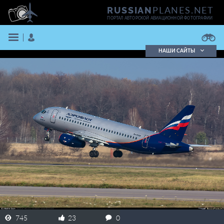
PLANES.NET
RUSSIAN
ПОРТАЛ АВТОРСКОЙ АВИАЦИОННОЙ ФОТОГРАФИИ
НАШИ САЙТЫ
Поиск фотографий
Поиск в реестре
Кратко
Подробно
ВОЙТИ
ЗАРЕГИСТРИРОВАТЬСЯ
745
23
0