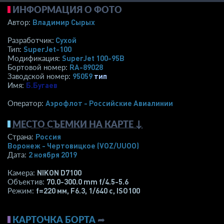
ИНФОРМАЦИЯ О ФОТО
Владимир Сырых
Автор:
Сухой
Разработчик:
SuperJet-100
Тип:
SuperJet 100-95B
Модификация:
RA-89028
Бортовой номер:
95059
тип
Заводской номер:
Б.Бугаев
Имя:
Аэрофлот - Российские Авиалинии
Оператор:
МЕСТО СЪЕМКИ НА КАРТЕ ↓
Россия
Страна:
Воронеж - Чертовицкое
(VOZ/UUOO)
2 ноября 2019
Дата:
NIKON D7100
Камера:
70.0-300.0 mm f/4.5-5.6
Объектив:
f=220 мм
,
F6.3
,
1/640 с
,
ISO100
Режим:
КАРТОЧКА БОРТА
➦