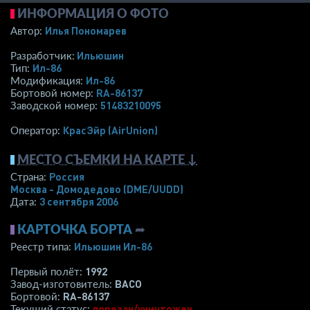
ИНФОРМАЦИЯ О ФОТО
Илья Пономарев
Автор:
Ильюшин
Разработчик:
Ил-86
Тип:
Ил-86
Модификация:
RA-86137
Бортовой номер:
51483210095
Заводской номер:
КрасЭйр (AirUnion)
Оператор:
МЕСТО СЪЕМКИ НА КАРТЕ ↓
Россия
Страна:
Москва - Домодедово
(DME/UUDD)
3 сентября 2006
Дата:
КАРТОЧКА БОРТА
➦
Ильюшин Ил-86
Реестр типа:
1992
Первый полёт:
ВАСО
Завод-изготовитель:
RA-86137
Бортовой:
порезан/уничтожен
Текущий статус: