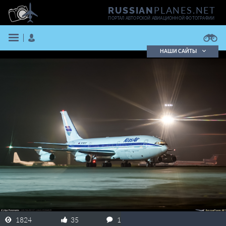
PLANES.NET
RUSSIAN
ПОРТАЛ АВТОРСКОЙ АВИАЦИОННОЙ ФОТОГРАФИИ
НАШИ САЙТЫ
Поиск фотографий
Поиск в реестре
Кратко
Подробно
ВОЙТИ
ЗАРЕГИСТРИРОВАТЬСЯ
1824
35
1