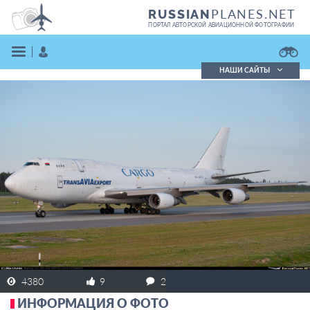
PLANES.NET
RUSSIAN
ПОРТАЛ АВТОРСКОЙ АВИАЦИОННОЙ ФОТОГРАФИИ
НАШИ САЙТЫ
Поиск фотографий
Поиск в реестре
Кратко
Подробно
ВОЙТИ
ЗАРЕГИСТРИРОВАТЬСЯ
4380
9
2
ИНФОРМАЦИЯ О ФОТО