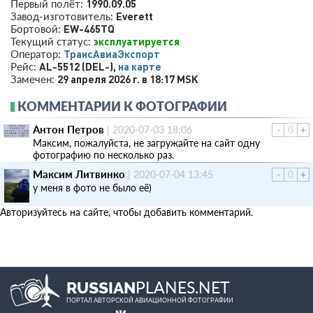
1990.09.05
Первый полёт:
Everett
Завод-изготовитель:
EW-465TQ
Бортовой:
эксплуатируется
Текущий статус:
ТрансАвиаЭкспорт
Оператор:
AL-5512 (DEL-),
на карте
Рейс:
29 апреля 2026 г. в 18:17 MSK
Замечен:
КОММЕНТАРИИ К ФОТОГРАФИИ
Антон Петров
|
2020-07-03 18:06
-
0
+
Максим, пожалуйста, не загружайте на сайт одну
фотографию по несколько раз.
Максим Литвинко
|
2020-07-04 13:45
-
0
+
у меня в фото не было её)
Авторизуйтесь на сайте, чтобы добавить комментарий.
PLANES.NET
RUSSIAN
ПОРТАЛ АВТОРСКОЙ АВИАЦИОННОЙ ФОТОГРАФИИ