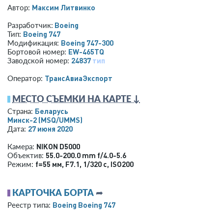
Максим Литвинко
Автор:
Boeing
Разработчик:
Boeing 747
Тип:
Boeing 747-300
Модификация:
EW-465TQ
Бортовой номер:
24837
тип
Заводской номер:
ТрансАвиаЭкспорт
Оператор:
МЕСТО СЪЕМКИ НА КАРТЕ ↓
Беларусь
Страна:
Минск-2
(MSQ/UMMS)
27 июня 2020
Дата:
NIKON D5000
Камера:
55.0-200.0 mm f/4.0-5.6
Объектив:
f=55 мм
,
F7.1
,
1/320 с
,
ISO200
Режим:
КАРТОЧКА БОРТА
➦
Boeing Boeing 747
Реестр типа: