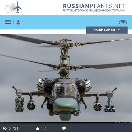
PLANES.NET
RUSSIAN
ПОРТАЛ АВТОРСКОЙ АВИАЦИОННОЙ ФОТОГРАФИИ
НАШИ САЙТЫ
Поиск фотографий
Поиск в реестре
Кратко
Подробно
ВОЙТИ
ЗАРЕГИСТРИРОВАТЬСЯ
3231
27
2