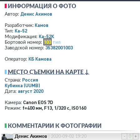
ИНФОРМАЦИЯ О ФОТО
Денис Акимов
Автор:
Камов
Разработчик:
Ка-52
Тип:
Ка-52К
Модификация:
103
тип
Бортовой номер:
35382001003
Заводской номер:
КБ Камова
Оператор:
МЕСТО СЪЕМКИ НА КАРТЕ ↓
Россия
Страна:
Кубинка
(UUMB)
август 2020
Дата:
Canon EOS 7D
Камера:
f=400 мм
,
F13
,
1/320 с
,
ISO160
Режим:
КОММЕНТАРИИ К ФОТОГРАФИИ
Денис Акимов
|
2020-09-02 19:20
-
0
+