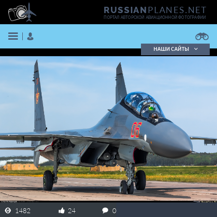
PLANES.NET
RUSSIAN
ПОРТАЛ АВТОРСКОЙ АВИАЦИОННОЙ ФОТОГРАФИИ
НАШИ САЙТЫ
Поиск фотографий
Поиск в реестре
Кратко
Подробно
ВОЙТИ
ЗАРЕГИСТРИРОВАТЬСЯ
1482
24
0