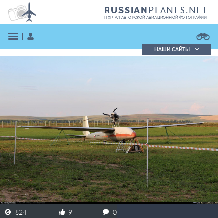
PLANES.NET
RUSSIAN
ПОРТАЛ АВТОРСКОЙ АВИАЦИОННОЙ ФОТОГРАФИИ
НАШИ САЙТЫ
Поиск фотографий
Поиск в реестре
Кратко
Подробно
ВОЙТИ
ЗАРЕГИСТРИРОВАТЬСЯ
824
9
0