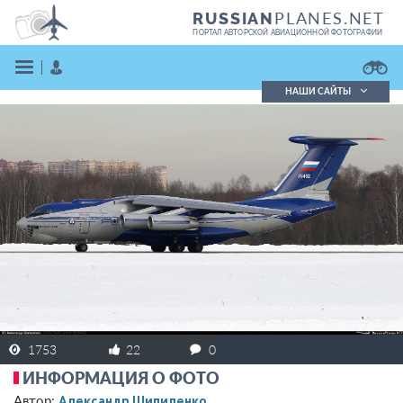
PLANES.NET
RUSSIAN
ПОРТАЛ АВТОРСКОЙ АВИАЦИОННОЙ ФОТОГРАФИИ
НАШИ САЙТЫ
Поиск фотографий
Поиск в реестре
Кратко
Подробно
ВОЙТИ
ЗАРЕГИСТРИРОВАТЬСЯ
1753
22
0
ИНФОРМАЦИЯ О ФОТО
Александр Шипиленко
Автор: