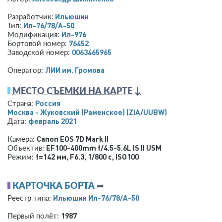
Ильюшин
Разработчик:
Ил-76/78/А-50
Тип:
Ил-976
Модификация:
76452
Бортовой номер:
0063465965
Заводской номер:
ЛИИ им. Громова
Оператор:
МЕСТО СЪЕМКИ НА КАРТЕ ↓
Россия
Страна:
Москва - Жуковский (Раменское)
(ZIA/UUBW)
февраль 2021
Дата:
Canon EOS 7D Mark II
Камера:
EF100-400mm f/4.5-5.6L IS II USM
Объектив:
f=142 мм
,
F6.3
,
1/800 с
,
ISO100
Режим:
КАРТОЧКА БОРТА
➦
Ильюшин Ил-76/78/А-50
Реестр типа:
1987
Первый полёт: