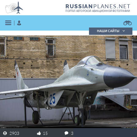
PLANES.NET
RUSSIAN
ПОРТАЛ АВТОРСКОЙ АВИАЦИОННОЙ ФОТОГРАФИИ
НАШИ САЙТЫ
Поиск фотографий
Поиск в реестре
Кратко
Подробно
ВОЙТИ
ЗАРЕГИСТРИРОВАТЬСЯ
2903
15
3