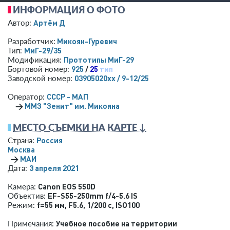
ИНФОРМАЦИЯ О ФОТО
Артём Д
Автор:
Микоян-Гуревич
Разработчик:
МиГ-29/35
Тип:
Прототипы МиГ-29
Модификация:
925
/
25
тип
Бортовой номер:
03905020хх / 9-12/25
Заводской номер:
СССР - МАП
Оператор:
→
ММЗ "Зенит" им. Микояна
МЕСТО СЪЕМКИ НА КАРТЕ ↓
Россия
Страна:
Москва
→
МАИ
3 апреля 2021
Дата:
Canon EOS 550D
Камера:
EF-S55-250mm f/4-5.6 IS
Объектив:
f=55 мм
,
F5.6
,
1/200 с
,
ISO100
Режим:
Учебное пособие на территории
Примечания: