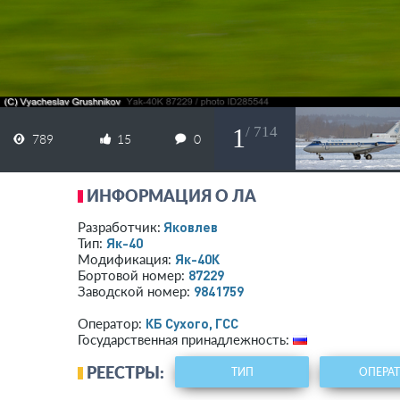
1
/ 714
789
15
0
ИНФОРМАЦИЯ О ЛА
Яковлев
Разработчик:
Як-40
Тип:
Як-40К
Модификация:
87229
Бортовой номер:
9841759
Заводской номер:
КБ Сухого, ГСС
Оператор:
Государственная принадлежность:
РЕЕСТРЫ:
ТИП
ОПЕРА