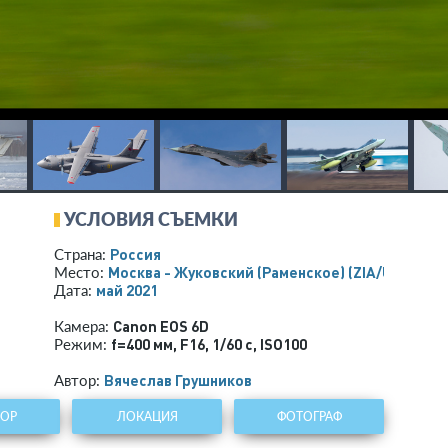
УСЛОВИЯ СЪЕМКИ
Россия
Страна:
Москва - Жуковский (Раменское)
(ZIA/UUBW)
Место:
май 2021
Дата:
Canon EOS 6D
Камера:
f=400 мм
,
F16
,
1/60 с
,
ISO100
Режим:
Вячеслав Грушников
Автор:
ТОР
ЛОКАЦИЯ
ФОТОГРАФ