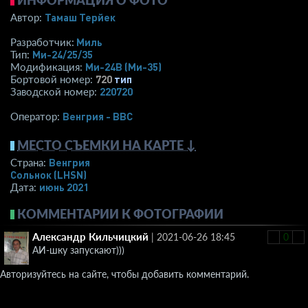
ИНФОРМАЦИЯ О ФОТО
Тамаш Терйек
Автор:
Миль
Разработчик:
Ми-24/25/35
Тип:
Ми-24В (Ми-35)
Модификация:
720
тип
Бортовой номер:
220720
Заводской номер:
Венгрия - ВВС
Оператор:
МЕСТО СЪЕМКИ НА КАРТЕ ↓
Венгрия
Страна:
Сольнок
(LHSN)
июнь 2021
Дата:
КОММЕНТАРИИ К ФОТОГРАФИИ
Александр Кильчицкий
|
2021-06-26 18:45
-
0
+
АИ-шку запускают)))
Авторизуйтесь на сайте, чтобы добавить комментарий.