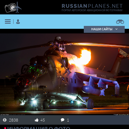
PLANES.NET
RUSSIAN
ПОРТАЛ АВТОРСКОЙ АВИАЦИОННОЙ ФОТОГРАФИИ
НАШИ САЙТЫ
Поиск фотографий
Поиск в реестре
Кратко
Подробно
ВОЙТИ
ЗАРЕГИСТРИРОВАТЬСЯ
2838
45
1