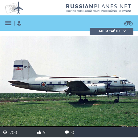
PLANES.NET
RUSSIAN
ПОРТАЛ АВТОРСКОЙ АВИАЦИОННОЙ ФОТОГРАФИИ
НАШИ САЙТЫ
Поиск фотографий
Поиск в реестре
Кратко
Подробно
ВОЙТИ
ЗАРЕГИСТРИРОВАТЬСЯ
703
9
0