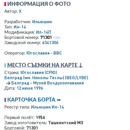
ИНФОРМАЦИЯ О ФОТО
X
Автор:
Ильюшин
Разработчик:
Ил-14
Тип:
Ил-14П
Модификация:
71301
тип
Бортовой номер:
6341306
Заводской номер:
Югославия - ВВС
Оператор:
МЕСТО СЪЕМКИ НА КАРТЕ ↓
Югославия (СРЮ)
Страна:
Белград (им. Николы Теслы)
(BEG/LYBE)
→
Белград - Музей Воздухоплавания
12 июня 1996
Дата:
КАРТОЧКА БОРТА
➦
Ильюшин Ил-14
Реестр типа:
1956
Первый полёт:
Ташкентский МЗ
Завод-изготовитель:
71301
Бортовой: