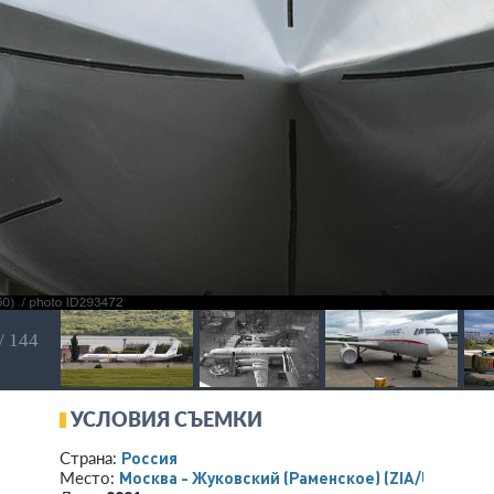
/ 144
УСЛОВИЯ СЪЕМКИ
Россия
Страна:
Москва - Жуковский (Раменское)
(ZIA/UUBW)
Место: