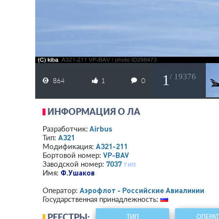
1
/ 19376
864
1
0
ИНФОРМАЦИЯ О ЛА
Airbus
Разработчик:
A321
Тип:
A321-211
Модификация:
VP-BAV
Бортовой номер:
7037
тип
Заводской номер:
Ф.Ушаков
Имя:
Аэрофлот - Российские Авиалинии
Оператор:
Государственная принадлежность:
РЕЕСТРЫ:
ТИП
ОПЕРА