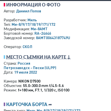
ИНФОРМАЦИЯ О ФОТО
Даниил Попов
Автор:
Миль
Разработчик:
Ми-8/9/17/18/19/171/172
Тип:
Ми-8АМТ
Модификация:
RA-24646
Бортовой номер:
8AMT00643187749U
Заводской номер:
СКОЛ
Оператор:
МЕСТО СЪЕМКИ НА КАРТЕ ↓
Россия
Страна:
Петрозаводск - Пески
(ULPP)
19 июля 2022
Дата:
NIKON D7500
Камера:
55.0-300.0 mm f/4.5-5.6
Объектив:
f=180 мм
,
F7.1
,
1/320 с
,
ISO100
Режим:
КАРТОЧКА БОРТА
➦
Миль Ми-8/9/17/18/19/171/172
Реестр типа: