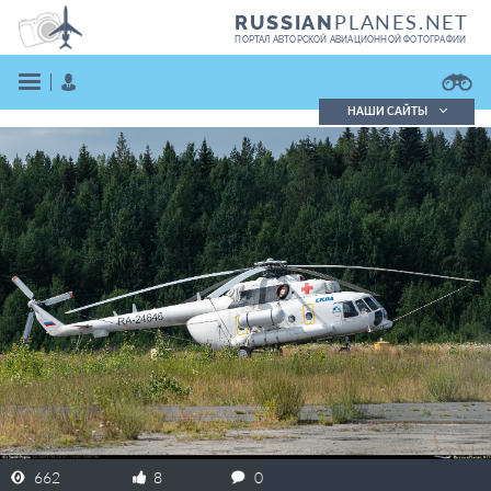
PLANES.NET
RUSSIAN
ПОРТАЛ АВТОРСКОЙ АВИАЦИОННОЙ ФОТОГРАФИИ
НАШИ САЙТЫ
Поиск фотографий
Поиск в реестре
Кратко
Подробно
ВОЙТИ
ЗАРЕГИСТРИРОВАТЬСЯ
662
8
0