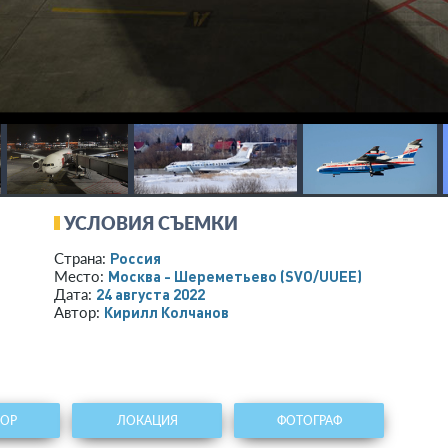
УСЛОВИЯ СЪЕМКИ
Россия
Страна:
Москва - Шереметьево
(SVO/UUEE)
Место:
24 августа 2022
Дата:
Кирилл Колчанов
Автор:
ТОР
ЛОКАЦИЯ
ФОТОГРАФ