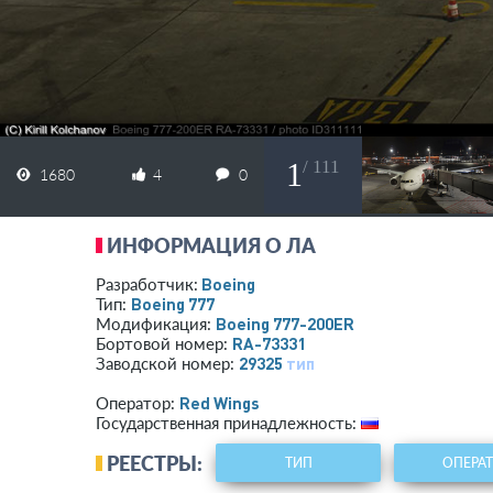
1
/ 111
1680
4
0
ИНФОРМАЦИЯ О ЛА
Boeing
Разработчик:
Boeing 777
Тип:
Boeing 777-200ER
Модификация:
RA-73331
Бортовой номер:
29325
тип
Заводской номер:
Red Wings
Оператор:
Государственная принадлежность:
РЕЕСТРЫ:
ТИП
ОПЕРА