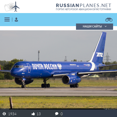
PLANES.NET
RUSSIAN
ПОРТАЛ АВТОРСКОЙ АВИАЦИОННОЙ ФОТОГРАФИИ
НАШИ САЙТЫ
Поиск фотографий
Поиск в реестре
Кратко
Подробно
ВОЙТИ
ЗАРЕГИСТРИРОВАТЬСЯ
1934
13
0