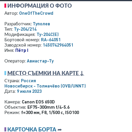
ИНФОРМАЦИЯ О ФОТО
OneOfTheCrowd
Автор:
Туполев
Разработчик:
Ту-204/214
Тип:
Ту-204С(Е)
Модификация:
RA-64051
Бортовой номер:
1450742964051
Заводской номер:
Пётр I
Имя:
Авиастар-Ту
Оператор:
МЕСТО СЪЕМКИ НА КАРТЕ ↓
Россия
Страна:
Новосибирск - Толмачёво
(OVB/UNNT)
9 июля 2023
Дата:
Canon EOS 650D
Камера:
EF75-300mm f/4-5.6
Объектив:
f=300 мм
,
F8
,
1/500 с
,
ISO100
Режим:
КАРТОЧКА БОРТА
➦