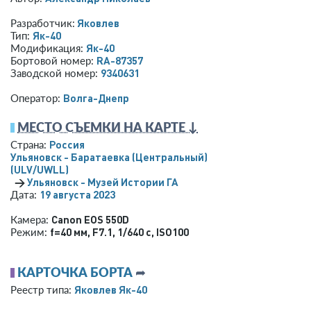
Яковлев
Разработчик:
Як-40
Тип:
Як-40
Модификация:
RA-87357
Бортовой номер:
9340631
Заводской номер:
Волга-Днепр
Оператор:
МЕСТО СЪЕМКИ НА КАРТЕ ↓
Россия
Страна:
Ульяновск - Баратаевка (Центральный)
(ULV/UWLL)
→
Ульяновск - Музей Истории ГА
19 августа 2023
Дата:
Canon EOS 550D
Камера:
f=40 мм
,
F7.1
,
1/640 с
,
ISO100
Режим:
КАРТОЧКА БОРТА
➦
Яковлев Як-40
Реестр типа: