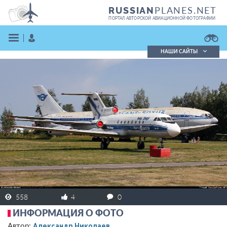
PLANES.NET
RUSSIAN
ПОРТАЛ АВТОРСКОЙ АВИАЦИОННОЙ ФОТОГРАФИИ
НАШИ САЙТЫ
Поиск фотографий
Поиск в реестре
Кратко
Подробно
ВОЙТИ
ЗАРЕГИСТРИРОВАТЬСЯ
558
4
0
ИНФОРМАЦИЯ О ФОТО
Александр Николаев
Автор: