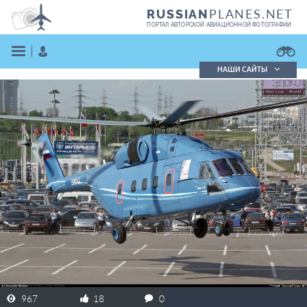
PLANES.NET
RUSSIAN
ПОРТАЛ АВТОРСКОЙ АВИАЦИОННОЙ ФОТОГРАФИИ
НАШИ САЙТЫ
Поиск фотографий
Поиск в реестре
Кратко
Подробно
ВОЙТИ
ЗАРЕГИСТРИРОВАТЬСЯ
967
18
0