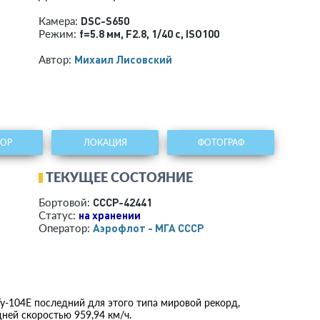
DSC-S650
Камера:
f=5.8 мм
,
F2.8
,
1/40 с
,
ISO100
Режим:
Михаил Лисовский
Автор:
ТОР
ЛОКАЦИЯ
ФОТОГРАФ
ТЕКУЩЕЕ СОСТОЯНИЕ
СССР-42441
Бортовой:
на хранении
Статус:
Аэрофлот - МГА СССР
Оператор:
Ту-104Е последний для этого типа мировой рекорд,
дней скоростью 959,94 км/ч.