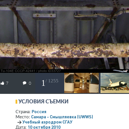
1
/ 1255
7
0
УСЛОВИЯ СЪЕМКИ
Россия
Страна:
Самара - Смышляевка
(UWWS)
Место:
→
Учебный аэродром СГАУ
10 октября 2010
Дата: