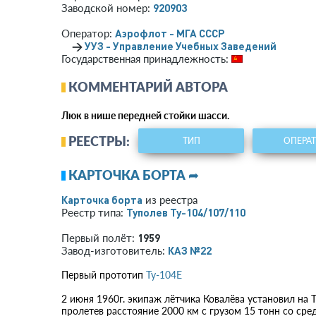
920903
Заводской номер:
Аэрофлот - МГА СССР
Оператор:
→
УУЗ - Управление Учебных Заведений
Государственная принадлежность:
КОММЕНТАРИЙ АВТОРА
Люк в нише передней стойки шасси.
РЕЕСТРЫ:
ТИП
ОПЕРА
КАРТОЧКА БОРТА ➦
Карточка борта
из реестра
Туполев Ту-104/107/110
Реестр типа:
1959
Первый полёт:
КАЗ №22
Завод-изготовитель:
Первый прототип
Ту-104Е
2 июня 1960г. экипаж лётчика Ковалёва установил на 
пролетев расстояние 2000 км с грузом 15 тонн со сре