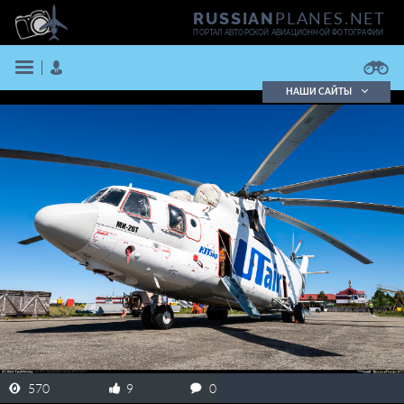
PLANES.NET
RUSSIAN
ПОРТАЛ АВТОРСКОЙ АВИАЦИОННОЙ ФОТОГРАФИИ
НАШИ САЙТЫ
Поиск фотографий
Поиск в реестре
Кратко
Подробно
ВОЙТИ
ЗАРЕГИСТРИРОВАТЬСЯ
570
9
0