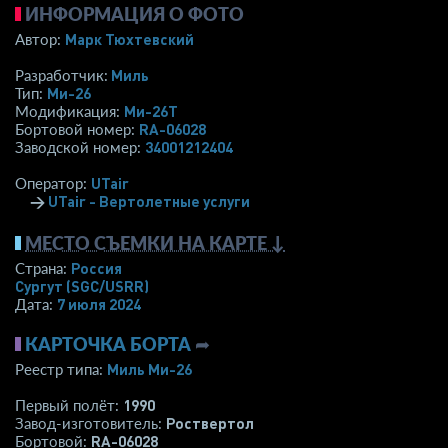
ИНФОРМАЦИЯ О ФОТО
Марк Тюхтевский
Автор:
Миль
Разработчик:
Ми-26
Тип:
Ми-26Т
Модификация:
RA-06028
Бортовой номер:
34001212404
Заводской номер:
UTair
Оператор:
→
UTair - Вертолетные услуги
МЕСТО СЪЕМКИ НА КАРТЕ ↓
Россия
Страна:
Сургут
(SGC/USRR)
7 июля 2024
Дата:
КАРТОЧКА БОРТА
➦
Миль Ми-26
Реестр типа:
1990
Первый полёт:
Роствертол
Завод-изготовитель:
RA-06028
Бортовой: