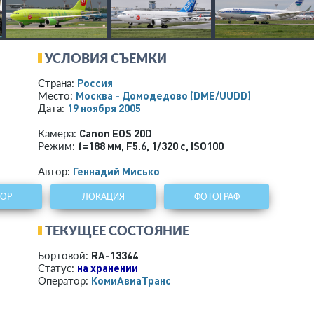
УСЛОВИЯ СЪЕМКИ
Россия
Страна:
Москва - Домодедово
(DME/UUDD)
Место:
19 ноября 2005
Дата:
Canon EOS 20D
Камера:
f=188 мм
,
F5.6
,
1/320 с
,
ISO100
Режим:
Геннадий Мисько
Автор:
ТОР
ЛОКАЦИЯ
ФОТОГРАФ
ТЕКУЩЕЕ СОСТОЯНИЕ
RA-13344
Бортовой:
на хранении
Статус:
КомиАвиаТранс
Оператор: