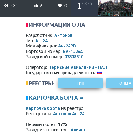
1
/ 875
434
6
0
ИНФОРМАЦИЯ О ЛА
Антонов
Разработчик:
Ан-24
Тип:
Ан-24РВ
Модификация:
RA-13344
Бортовой номер:
37308310
Заводской номер:
Пермские Авиалинии - ПАЛ
Оператор:
Государственная принадлежность:
РЕЕСТРЫ:
ТИП
ОПЕРА
КАРТОЧКА БОРТА ➦
Карточка борта
из реестра
Антонов Ан-24
Реестр типа:
1972
Первый полёт:
Авиант
Завод-изготовитель: