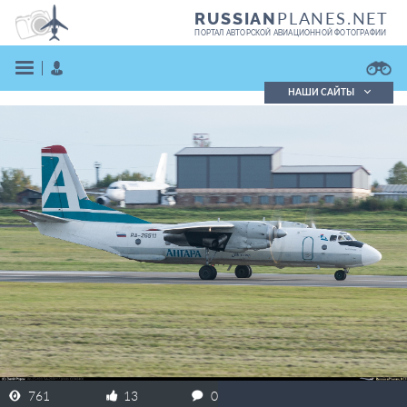
PLANES.NET
RUSSIAN
ПОРТАЛ АВТОРСКОЙ АВИАЦИОННОЙ ФОТОГРАФИИ
НАШИ САЙТЫ
Поиск фотографий
Поиск в реестре
Кратко
Подробно
ВОЙТИ
ЗАРЕГИСТРИРОВАТЬСЯ
761
13
0