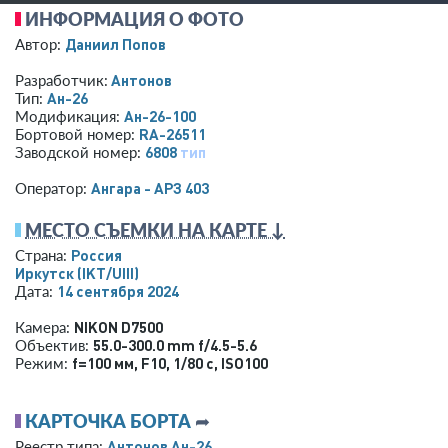
ИНФОРМАЦИЯ О ФОТО
Даниил Попов
Автор:
Антонов
Разработчик:
Ан-26
Тип:
Ан-26-100
Модификация:
RA-26511
Бортовой номер:
6808
тип
Заводской номер:
Ангара - АРЗ 403
Оператор:
МЕСТО СЪЕМКИ НА КАРТЕ ↓
Россия
Страна:
Иркутск
(IKT/UIII)
14 сентября 2024
Дата:
NIKON D7500
Камера:
55.0-300.0 mm f/4.5-5.6
Объектив:
f=100 мм
,
F10
,
1/80 с
,
ISO100
Режим:
КАРТОЧКА БОРТА
➦
Антонов Ан-26
Реестр типа: