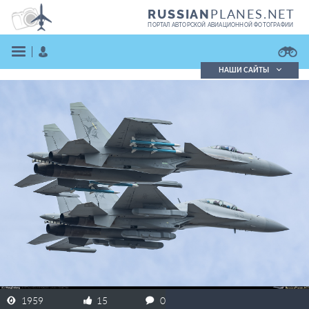
PLANES.NET
RUSSIAN
ПОРТАЛ АВТОРСКОЙ АВИАЦИОННОЙ ФОТОГРАФИИ
НАШИ САЙТЫ
Поиск фотографий
Поиск в реестре
Кратко
Подробно
ВОЙТИ
ЗАРЕГИСТРИРОВАТЬСЯ
1959
15
0