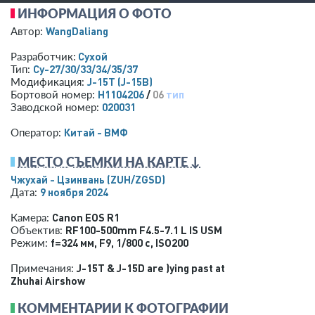
ИНФОРМАЦИЯ О ФОТО
WangDaliang
Автор:
Сухой
Разработчик:
Су-27/30/33/34/35/37
Тип:
J-15T (J-15B)
Модификация:
H1104206
/
06
тип
Бортовой номер:
020031
Заводской номер:
Китай - ВМФ
Оператор:
МЕСТО СЪЕМКИ НА КАРТЕ ↓
Чжухай - Цзинвань
(ZUH/ZGSD)
9 ноября 2024
Дата:
Canon EOS R1
Камера:
RF100-500mm F4.5-7.1 L IS USM
Объектив:
f=324 мм
,
F9
,
1/800 с
,
ISO200
Режим:
J-15T & J-15D are flying past at
Примечания:
Zhuhai Airshow
КОММЕНТАРИИ К ФОТОГРАФИИ