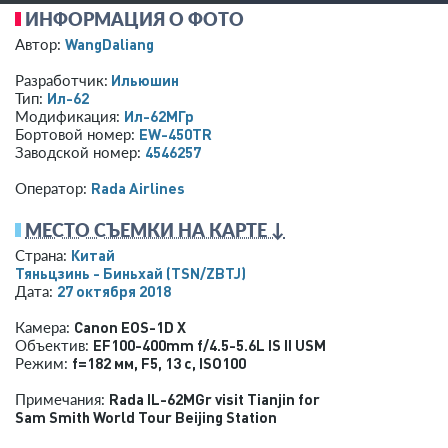
ИНФОРМАЦИЯ О ФОТО
WangDaliang
Автор:
Ильюшин
Разработчик:
Ил-62
Тип:
Ил-62МГр
Модификация:
EW-450TR
Бортовой номер:
4546257
Заводской номер:
Rada Airlines
Оператор:
МЕСТО СЪЕМКИ НА КАРТЕ ↓
Китай
Страна:
Тяньцзинь - Биньхай
(TSN/ZBTJ)
27 октября 2018
Дата:
Canon EOS-1D X
Камера:
EF100-400mm f/4.5-5.6L IS II USM
Объектив:
f=182 мм
,
F5
,
13 с
,
ISO100
Режим:
Rada IL-62MGr visit Tianjin for
Примечания:
Sam Smith World Tour Beijing Station