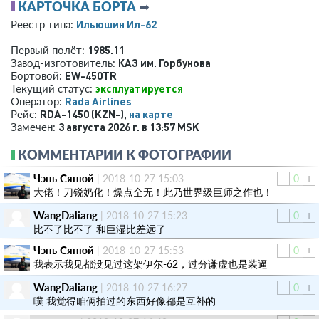
КАРТОЧКА БОРТА
➦
Ильюшин Ил-62
Реестр типа:
1985.11
Первый полёт:
КАЗ им. Горбунова
Завод-изготовитель:
EW-450TR
Бортовой:
эксплуатируется
Текущий статус:
Rada Airlines
Оператор:
RDA-1450 (KZN-),
на карте
Рейс:
3 августа 2026 г. в 13:57 MSK
Замечен:
КОММЕНТАРИИ К ФОТОГРАФИИ
Чэнь Сянюй
|
2018-10-27 15:03
-
0
+
大佬！刀锐奶化！燥点全无！此乃世界级巨师之作也！
WangDaliang
|
2018-10-27 15:23
-
0
+
比不了比不了 和巨湿比差远了
Чэнь Сянюй
|
2018-10-27 15:53
-
0
+
我表示我见都没见过这架伊尔-62，过分谦虚也是装逼
WangDaliang
|
2018-10-27 16:27
-
0
+
噗 我觉得咱俩拍过的东西好像都是互补的