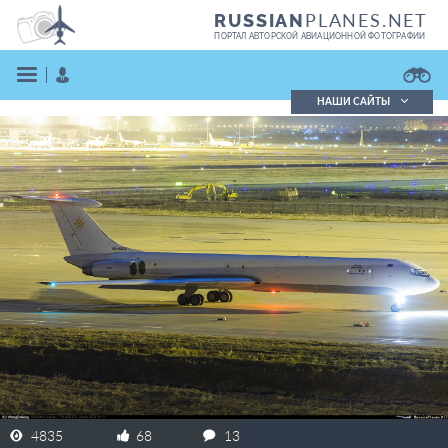
PLANES.NET
RUSSIAN
ПОРТАЛ АВТОРСКОЙ АВИАЦИОННОЙ ФОТОГРАФИИ
НАШИ САЙТЫ
Поиск фотографий
Поиск в реестре
Кратко
Подробно
ВОЙТИ
ЗАРЕГИСТРИРОВАТЬСЯ
4835
68
13