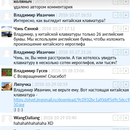
коляныч
|
2018-10-27 16:40
-
0
+
удалено автором комментария
Владимир Иванчин
|
2018-10-27 16:53
-
0
+
Интересно, как выглядит китайская клавиатура?
Чэнь Сянюй
|
2018-10-27 17:12
-
0
+
Владимир, у китайской клавиатуры только 26 английские
буквы. Мы используем английские буквы, чтобы изложить
произношение китайского иероглифа
Владимир Иванчин
|
2018-10-27 21:26
-
0
+
Чэнь, эх, Вы меня расстроили. А так хотелось увидеть
клавиатуру в несколько сотен иероглифов, или тысяч?
Владимир Гусев
|
2018-10-28 13:06
-
0
+
С Возвращением! Спасибо!!
Ляпучка
|
2018-10-29 02:59
-
0
+
Владимир Иванчин, не верьте ему. Вот настоящая китайская
клавиатура -
https://otvet.imgsmail.ru/download/9c0932bc1af0ddf5d9c5dcc
50.jpg
:) :) :)
WangDaliang
|
2018-10-29 03:40
-
0
+
hahahahhahahaha XD