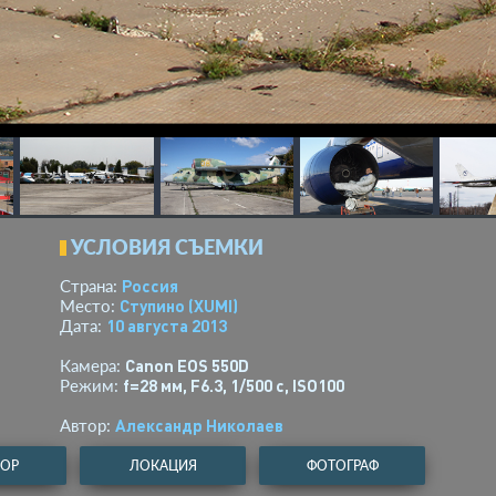
УСЛОВИЯ СЪЕМКИ
Россия
Страна:
Ступино
(XUMI)
Место:
10 августа 2013
Дата:
Canon EOS 550D
Камера:
f=28 мм
,
F6.3
,
1/500 с
,
ISO100
Режим:
Александр Николаев
Автор:
ТОР
ЛОКАЦИЯ
ФОТОГРАФ