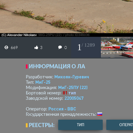
1
/ 1289
669
3
0
ИНФОРМАЦИЯ О ЛА
Микоян-Гуревич
Разработчик:
МиГ-25
Тип:
МиГ-25ПУ (22)
Модификация:
81
тип
Бортовой номер:
22005047
Заводской номер:
Россия - ВВС
Оператор:
Государственная принадлежность:
РЕЕСТРЫ:
ТИП
ОПЕРА