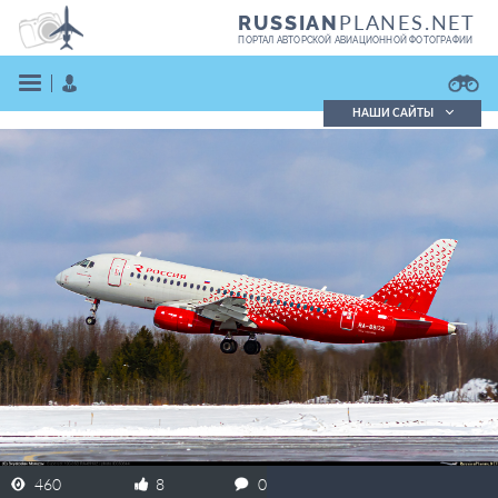
PLANES.NET
RUSSIAN
ПОРТАЛ АВТОРСКОЙ АВИАЦИОННОЙ ФОТОГРАФИИ
НАШИ САЙТЫ
Поиск фотографий
Поиск в реестре
Кратко
Подробно
ВОЙТИ
ЗАРЕГИСТРИРОВАТЬСЯ
460
8
0