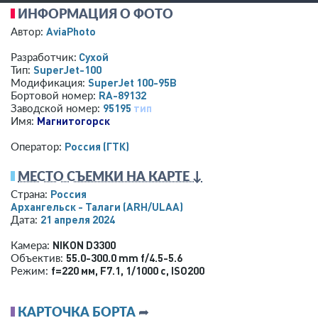
ИНФОРМАЦИЯ О ФОТО
AviaPhoto
Автор:
Сухой
Разработчик:
SuperJet-100
Тип:
SuperJet 100-95B
Модификация:
RA-89132
Бортовой номер:
95195
тип
Заводской номер:
Магнитогорск
Имя:
Россия (ГТК)
Оператор:
МЕСТО СЪЕМКИ НА КАРТЕ ↓
Россия
Страна:
Архангельск - Талаги
(ARH/ULAA)
21 апреля 2024
Дата:
NIKON D3300
Камера:
55.0-300.0 mm f/4.5-5.6
Объектив:
f=220 мм
,
F7.1
,
1/1000 с
,
ISO200
Режим:
КАРТОЧКА БОРТА
➦