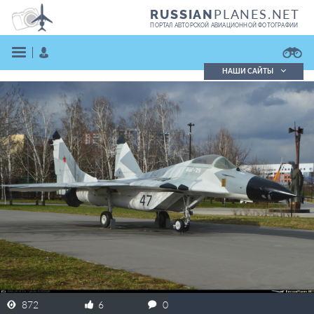
PLANES.NET
RUSSIAN
ПОРТАЛ АВТОРСКОЙ АВИАЦИОННОЙ ФОТОГРАФИИ
НАШИ САЙТЫ
Поиск фотографий
Поиск в реестре
Кратко
Подробно
ВОЙТИ
ЗАРЕГИСТРИРОВАТЬСЯ
872
6
0