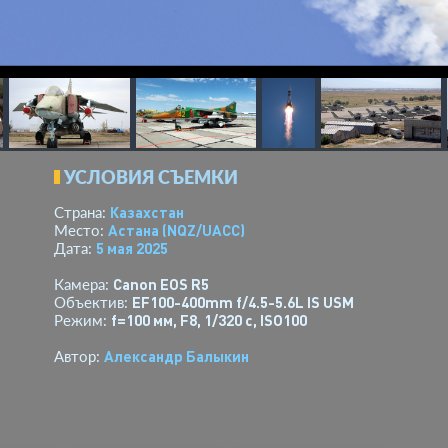
УСЛОВИЯ СЪЕМКИ
Казахстан
Страна:
Астана
(NQZ/UACC)
Место:
5 мая 2025
Дата:
Canon EOS R5
Камера:
EF100-400mm f/4.5-5.6L IS USM
Объектив:
f=100 мм
,
F8
,
1/320 с
,
ISO100
Режим:
Александр Балыкин
Автор: