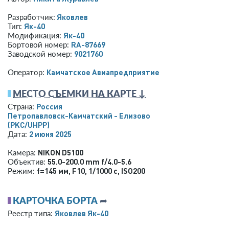
Яковлев
Разработчик:
Як-40
Тип:
Як-40
Модификация:
RA-87669
Бортовой номер:
9021760
Заводской номер:
Камчатское Авиапредприятие
Оператор:
МЕСТО СЪЕМКИ НА КАРТЕ ↓
Россия
Страна:
Петропавловск-Камчатский - Елизово
(PKC/UHPP)
2 июня 2025
Дата:
NIKON D5100
Камера:
55.0-200.0 mm f/4.0-5.6
Объектив:
f=145 мм
,
F10
,
1/1000 с
,
ISO200
Режим:
КАРТОЧКА БОРТА
➦
Яковлев Як-40
Реестр типа: