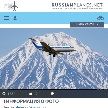
PLANES.NET
RUSSIAN
ПОРТАЛ АВТОРСКОЙ АВИАЦИОННОЙ ФОТОГРАФИИ
НАШИ САЙТЫ
Поиск фотографий
Поиск в реестре
Кратко
Подробно
ВОЙТИ
ЗАРЕГИСТРИРОВАТЬСЯ
1532
19
1
ИНФОРМАЦИЯ О ФОТО
Никита Журавлёв
Автор: