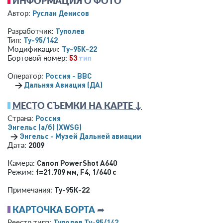
ИНФОРМАЦИЯ О ФОТО
Руслан Денисов
Автор:
Туполев
Разработчик:
Ту-95/142
Тип:
Ту-95К-22
Модификация:
53
тип
Бортовой номер:
Россия - ВВС
Оператор:
→
Дальняя Авиация (ДА)
МЕСТО СЪЕМКИ НА КАРТЕ ↓
Россия
Страна:
Энгельс (а/б)
(XWSG)
→
Энгельс - Музей Дальней авиации
2009
Дата:
Canon PowerShot A640
Камера:
f=21.709 мм
,
F4
,
1/640 с
Режим:
Ту-95К-22
Примечания:
КАРТОЧКА БОРТА
➦
Туполев Ту-95/142
Реестр типа: