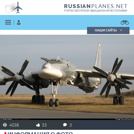
PLANES.NET
RUSSIAN
ПОРТАЛ АВТОРСКОЙ АВИАЦИОННОЙ ФОТОГРАФИИ
НАШИ САЙТЫ
Поиск фотографий
Поиск в реестре
Кратко
Подробно
ВОЙТИ
ЗАРЕГИСТРИРОВАТЬСЯ
4038
33
3