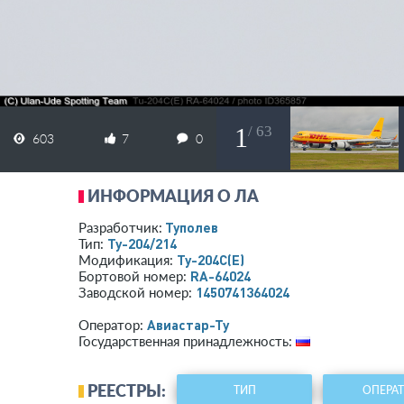
1
/ 63
603
7
0
ИНФОРМАЦИЯ О ЛА
Туполев
Разработчик:
Ту-204/214
Тип:
Ту-204С(Е)
Модификация:
RA-64024
Бортовой номер:
1450741364024
Заводской номер:
Авиастар-Ту
Оператор:
Государственная принадлежность:
РЕЕСТРЫ:
ТИП
ОПЕРА