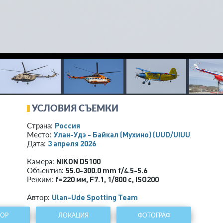
УСЛОВИЯ СЪЕМКИ
Россия
Страна:
Улан-Удэ - Байкал (Мухино)
(UUD/UIUU)
Место:
3 апреля 2026
Дата:
NIKON D5100
Камера:
55.0-300.0 mm f/4.5-5.6
Объектив:
f=220 мм
,
F7.1
,
1/800 с
,
ISO200
Режим:
Ulan-Ude Spotting Team
Автор:
ТОР
ЛОКАЦИЯ
ФОТОГРАФ