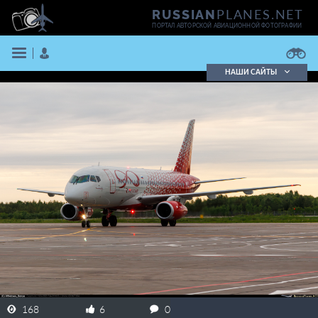
PLANES.NET
RUSSIAN
ПОРТАЛ АВТОРСКОЙ АВИАЦИОННОЙ ФОТОГРАФИИ
НАШИ САЙТЫ
Поиск фотографий
Поиск в реестре
Кратко
Подробно
ВОЙТИ
ЗАРЕГИСТРИРОВАТЬСЯ
168
6
0