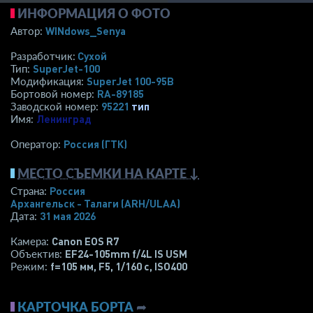
ИНФОРМАЦИЯ О ФОТО
WINdows_Senya
Автор:
Сухой
Разработчик:
SuperJet-100
Тип:
SuperJet 100-95B
Модификация:
RA-89185
Бортовой номер:
95221
тип
Заводской номер:
Ленинград
Имя:
Россия (ГТК)
Оператор:
МЕСТО СЪЕМКИ НА КАРТЕ ↓
Россия
Страна:
Архангельск - Талаги
(ARH/ULAA)
31 мая 2026
Дата:
Canon EOS R7
Камера:
EF24-105mm f/4L IS USM
Объектив:
f=105 мм
,
F5
,
1/160 с
,
ISO400
Режим:
КАРТОЧКА БОРТА
➦