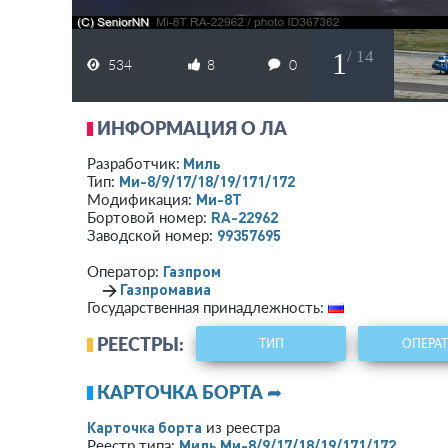
1
/ 14
534
8
0
ИНФОРМАЦИЯ О ЛА
Миль
Разработчик:
Ми-8/9/17/18/19/171/172
Тип:
Ми-8Т
Модификация:
RA-22962
Бортовой номер:
99357695
Заводской номер:
Газпром
Оператор:
→
Газпромавиа
Государственная принадлежность:
РЕЕСТРЫ:
ТИП
ОПЕРА
КАРТОЧКА БОРТА ➦
Карточка борта
из реестра
Миль Ми-8/9/17/18/19/171/172
Реестр типа: