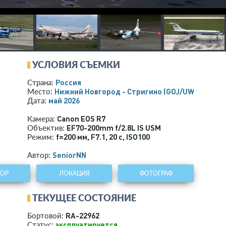
УСЛОВИЯ СЪЕМКИ
Россия
Страна:
Нижний Новгород - Стригино
(GOJ/UWGG)
Место:
май 2026
Дата:
Canon EOS R7
Камера:
EF70-200mm f/2.8L IS USM
Объектив:
f=200 мм
,
F7.1
,
20 с
,
ISO100
Режим:
SeniorNN
Автор:
ТОР
ЛОКАЦИЯ
ФОТОГРАФ
ТЕКУЩЕЕ СОСТОЯНИЕ
RA-22962
Бортовой:
эксплуатируется
Статус: