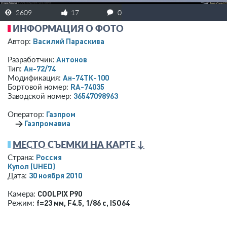
2609
17
0
ИНФОРМАЦИЯ О ФОТО
Василий Параскива
Автор:
Антонов
Разработчик:
Ан-72/74
Тип:
Ан-74ТК-100
Модификация:
RA-74035
Бортовой номер:
36547098963
Заводской номер:
Газпром
Оператор:
→
Газпромавиа
МЕСТО СЪЕМКИ НА КАРТЕ ↓
Россия
Страна:
Купол
(UHED)
30 ноября 2010
Дата:
COOLPIX P90
Камера:
f=23 мм
,
F4.5
,
1/86 с
,
ISO64
Режим: