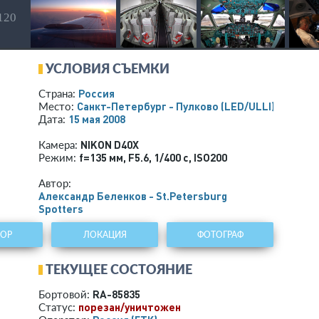
 120
УСЛОВИЯ СЪЕМКИ
Россия
Страна:
Санкт-Петербург - Пулково
(LED/ULLI)
Место:
15 мая 2008
Дата:
NIKON D40X
Камера:
f=135 мм
,
F5.6
,
1/400 с
,
ISO200
Режим:
Автор:
Александр Беленков - St.Petersburg
Spotters
ТОР
ЛОКАЦИЯ
ФОТОГРАФ
ТЕКУЩЕЕ СОСТОЯНИЕ
RA-85835
Бортовой:
порезан/уничтожен
Статус: