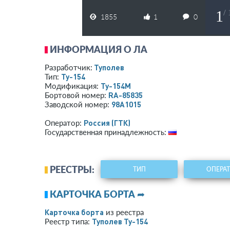
1
/
1855
1
0
ИНФОРМАЦИЯ О ЛА
Туполев
Разработчик:
Ту-154
Тип:
Ту-154М
Модификация:
RA-85835
Бортовой номер:
98A1015
Заводской номер:
Россия (ГТК)
Оператор:
Государственная принадлежность:
РЕЕСТРЫ:
ТИП
ОПЕРА
КАРТОЧКА БОРТА ➦
Карточка борта
из реестра
Туполев Ту-154
Реестр типа: