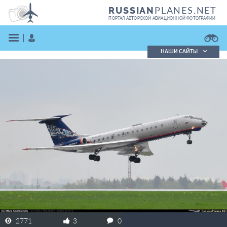
PLANES.NET
RUSSIAN
ПОРТАЛ АВТОРСКОЙ АВИАЦИОННОЙ ФОТОГРАФИИ
НАШИ САЙТЫ
Поиск фотографий
Поиск в реестре
Кратко
Подробно
ВОЙТИ
ЗАРЕГИСТРИРОВАТЬСЯ
2771
3
0