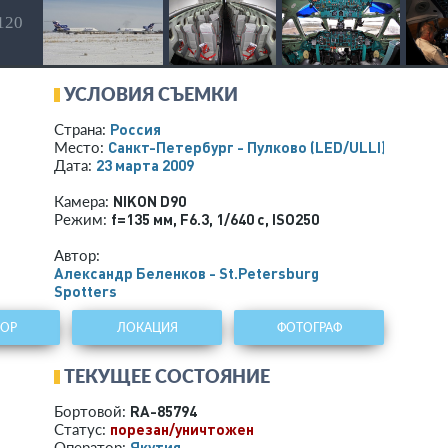
 120
УСЛОВИЯ СЪЕМКИ
Россия
Страна:
Санкт-Петербург - Пулково
(LED/ULLI)
Место:
23 марта 2009
Дата:
NIKON D90
Камера:
f=135 мм
,
F6.3
,
1/640 с
,
ISO250
Режим:
Автор:
Александр Беленков - St.Petersburg
Spotters
ТОР
ЛОКАЦИЯ
ФОТОГРАФ
ТЕКУЩЕЕ СОСТОЯНИЕ
RA-85794
Бортовой:
порезан/уничтожен
Статус:
Якутия
Оператор: