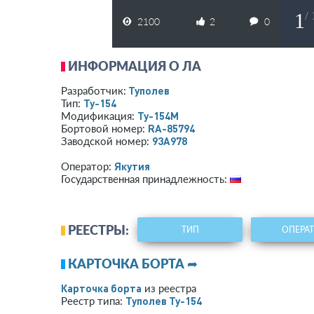
1
/
2100
2
0
ИНФОРМАЦИЯ О ЛА
Туполев
Разработчик:
Ту-154
Тип:
Ту-154М
Модификация:
RA-85794
Бортовой номер:
93A978
Заводской номер:
Якутия
Оператор:
Государственная принадлежность:
РЕЕСТРЫ:
ТИП
ОПЕРА
КАРТОЧКА БОРТА ➦
Карточка борта
из реестра
Туполев Ту-154
Реестр типа: