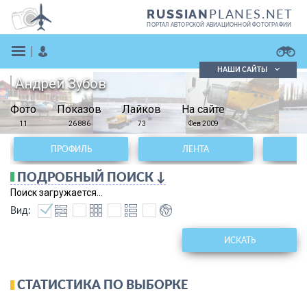
PLANES.NET
RUSSIAN
ПОРТАЛ АВТОРСКОЙ АВИАЦИОННОЙ ФОТОГРАФИИ
НАШИ САЙТЫ
Андрей Зубов
Поиск фотографий
Фото
Показов
Поиск в реестре
Лайков
На сайте
Кратко
Подробно
11
26 886
73
Фев 2009
ВОЙТИ
ПРОФИЛЬ
ЛЕНТА
ПОДРОБНЫЙ ПОИСК ↓
Поиск загружается...
Вид:
ИСКАТЬ
ЗАРЕГИСТРИРОВАТЬСЯ
СТАТИСТИКА ПО ВЫБОРКЕ