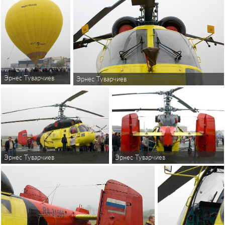
Эрнес Туварчиев
Эрнес Туварчиев
Эрнес Туварчиев
Эрнес Туварчиев