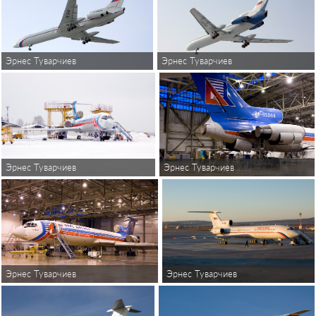
Эрнес Туварчиев
Эрнес Туварчиев
Эрнес Туварчиев
Эрнес Туварчиев
Эрнес Туварчиев
Эрнес Туварчиев