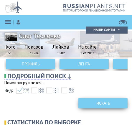
PLANES.NET
RUSSIAN
ПОРТАЛ АВТОРСКОЙ АВИАЦИОННОЙ ФОТОГРАФИИ
НАШИ САЙТЫ
Олег Тесленко
Поиск фотографий
Фото
Показов
Поиск в реестре
Лайков
На сайте
Кратко
Подробно
51
71 236
1 282
Июл 2017
ВОЙТИ
ПРОФИЛЬ
ЛЕНТА
ПОДРОБНЫЙ ПОИСК ↓
Поиск загружается...
Вид:
ИСКАТЬ
ЗАРЕГИСТРИРОВАТЬСЯ
СТАТИСТИКА ПО ВЫБОРКЕ