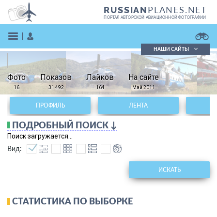
PLANES.NET
RUSSIAN
ПОРТАЛ АВТОРСКОЙ АВИАЦИОННОЙ ФОТОГРАФИИ
НАШИ САЙТЫ
Поиск фотографий
Фото
Показов
Поиск в реестре
Лайков
На сайте
Кратко
Подробно
16
31 492
164
Май 2011
ВОЙТИ
ПРОФИЛЬ
ЛЕНТА
ПОДРОБНЫЙ ПОИСК ↓
Поиск загружается...
Вид:
ИСКАТЬ
ЗАРЕГИСТРИРОВАТЬСЯ
СТАТИСТИКА ПО ВЫБОРКЕ