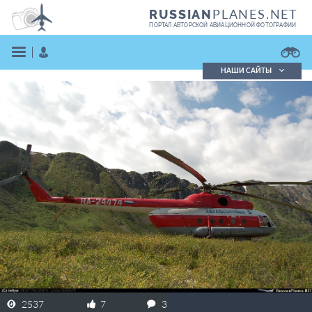
PLANES.NET
RUSSIAN
ПОРТАЛ АВТОРСКОЙ АВИАЦИОННОЙ ФОТОГРАФИИ
НАШИ САЙТЫ
Поиск фотографий
Поиск в реестре
Кратко
Подробно
ВОЙТИ
ЗАРЕГИСТРИРОВАТЬСЯ
2537
7
3