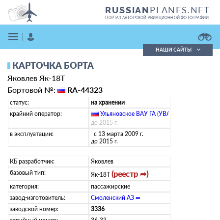
PLANES.NET
RUSSIAN
ПОРТАЛ АВТОРСКОЙ АВИАЦИОННОЙ ФОТОГРАФИИ
НАШИ САЙТЫ
КАРТОЧКА БОРТА
Поиск фотографий
Яковлев Як-18Т
Поиск в реестре
Кратко
Подробно
Бортовой №:
RA-44323
ВОЙТИ
статус:
на хранении
крайний оператор:
Ульяновское ВАУ ГА (УВАУГА)
(
ru
)
до 2015 г.
в эксплуатации:
с 13 марта 2009 г.
до 2015 г.
КБ разработчик:
Яковлев
базовый тип:
(реестр ➦)
Як-18Т
ЗАРЕГИСТРИРОВАТЬСЯ
категория:
пассажирские
завод-изготовитель:
Смоленский АЗ ➦
заводской номер:
3336