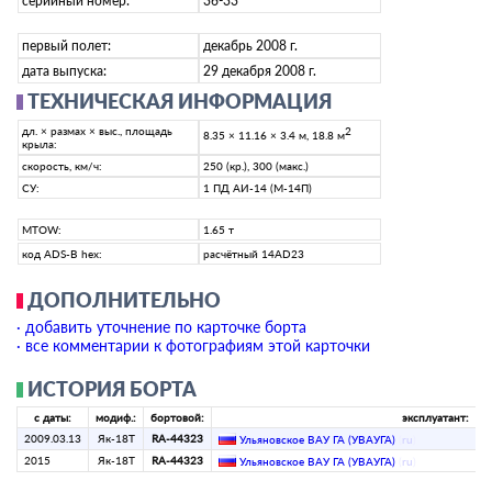
серийный номер:
36-33
первый полет:
декабрь 2008 г.
дата выпуска:
29 декабря 2008 г.
ТЕХНИЧЕСКАЯ ИНФОРМАЦИЯ
дл. × размах × выс., площадь
2
8.35 × 11.16 × 3.4 м, 18.8 м
крыла:
скорость, км/ч:
250 (кр.), 300 (макс.)
СУ:
1 ПД АИ-14 (М-14П)
MTOW:
1.65 т
код ADS-B hex:
расчётный 14AD23
ДОПОЛНИТЕЛЬНО
· добавить уточнение по карточке борта
· все комментарии к фотографиям этой карточки
ИСТОРИЯ БОРТА
с даты:
модиф.:
бортовой:
эксплуатант:
2009.03.13
Як-18Т
RA-44323
Ульяновское ВАУ ГА (УВАУГА)
(
ru
)
2015
Як-18Т
RA-44323
Ульяновское ВАУ ГА (УВАУГА)
(
ru
)