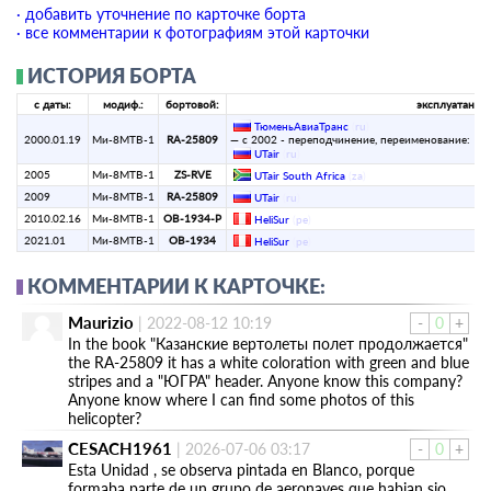
· добавить уточнение по карточке борта
· все комментарии к фотографиям этой карточки
ИСТОРИЯ БОРТА
с даты:
модиф.:
бортовой:
эксплуатант:
ТюменьАвиаТранс
(
ru
)
2000.01.19
Ми-8МТВ-1
RA-25809
— с 2002 - переподчинение, переименование:
UTair
(
ru
)
2005
Ми-8МТВ-1
ZS-RVE
UTair South Africa
(
za
)
2009
Ми-8МТВ-1
RA-25809
UTair
(
ru
)
2010.02.16
Ми-8МТВ-1
OB-1934-P
HeliSur
(
pe
)
2021.01
Ми-8МТВ-1
OB-1934
HeliSur
(
pe
)
КОММЕНТАРИИ К КАРТОЧКЕ:
Maurizio
|
2022-08-12 10:19
-
0
+
In the book "Казанские вертолеты полет продолжается"
the RA-25809 it has a white coloration with green and blue
stripes and a "ЮГРА" header. Anyone know this company?
Anyone know where I can find some photos of this
helicopter?
CESACH1961
|
2026-07-06 03:17
-
0
+
Esta Unidad , se observa pintada en Blanco, porque
formaba parte de un grupo de aeronaves que habian sio