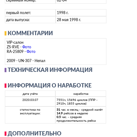
серийный номер:
62-64
первый полет:
1998 г.
дата выпуска:
28 мая 1998 г.
КОММЕНТАРИИ
VIP-салон
ZS-RVE -
Фото
RA-25809 -
Фото
2009 - UN-307 - Непал
ТЕХНИЧЕСКАЯ ИНФОРМАЦИЯ
ИНФОРМАЦИЯ О НАРАБОТКЕ
дата учёта
наработка
2020.03.07
7551ч, 15696 циклов (ППР -
2910ч, 1855 циклов)
статистика по
31
час. в месяц - средний налёт
эксплуатации:
14.9
рейсов в неделю
0.5
час. - средняя
продолжительность рейса
ДОПОЛНИТЕЛЬНО