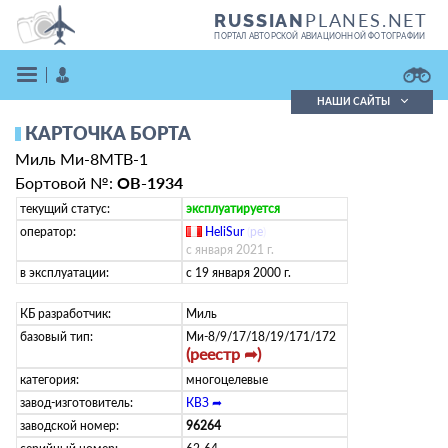
PLANES.NET
RUSSIAN
ПОРТАЛ АВТОРСКОЙ АВИАЦИОННОЙ ФОТОГРАФИИ
НАШИ САЙТЫ
КАРТОЧКА БОРТА
Поиск фотографий
Миль Ми-8МТВ-1
Поиск в реестре
Кратко
Подробно
Бортовой №:
OB-1934
ВОЙТИ
текущий статус:
эксплуатируется
оператор:
HeliSur
(
pe
)
с января 2021 г.
в эксплуатации:
с 19 января 2000 г.
КБ разработчик:
Миль
базовый тип:
Ми-8/9/17/18/19/171/172
(реестр ➦)
ЗАРЕГИСТРИРОВАТЬСЯ
категория:
многоцелевые
завод-изготовитель:
КВЗ ➦
заводской номер:
96264