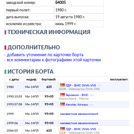
заводской номер:
Б4005
первый полет:
1980 г.
дата выпуска:
19 августа 1980 г.
исключён из реестра:
июнь 1999 г.
ТЕХНИЧЕСКАЯ ИНФОРМАЦИЯ
ДОПОЛНИТЕЛЬНО
· добавить уточнение по карточке борта
· все комментарии к фотографиям этой карточки
ИСТОРИЯ БОРТА
с даты:
модиф.:
бортовой:
эксплуатант:
ГДР - ВМС (NVA-VM)
(
de
)
1980
Ми-14ПЛ
625
DDR - Volksmarine (NVA-VM)
Германия - ВМС
(
de
)
1990.10.03
Ми-14ПЛ
95+05
Deutschland - Marine
1993.07.08
Ми-14ПЛ
95+05
Aerotec Airways
(
de
)
1999
Ми-14ПЛ
95+05
­неизвестная авиакомпания­
1999.06
Ми-14ПЛ
95+05
­неизвестная авиакомпания­
ГДР - ВМС (NVA-VM)
(
de
)
2006.05
Ми-14ПЛ
625
DDR - Volksmarine (NVA-VM)