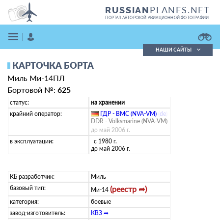
PLANES.NET
RUSSIAN
ПОРТАЛ АВТОРСКОЙ АВИАЦИОННОЙ ФОТОГРАФИИ
НАШИ САЙТЫ
КАРТОЧКА БОРТА
Поиск фотографий
Миль Ми-14ПЛ
Поиск в реестре
Кратко
Подробно
Бортовой №:
625
ВОЙТИ
статус:
на хранении
крайний оператор:
ГДР - ВМС (NVA-VM)
(
de
)
DDR - Volksmarine (NVA-VM)
до май 2006 г.
в эксплуатации:
с 1980 г.
до май 2006 г.
КБ разработчик:
Миль
ЗАРЕГИСТРИРОВАТЬСЯ
базовый тип:
(реестр ➦)
Ми-14
категория:
боевые
завод-изготовитель:
КВЗ ➦