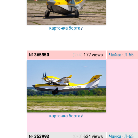
карточка борта
№
365950
(2/4)
177 views
Чайка
·
Л-65
карточка борта
№
353993
(0/0)
634 views
Чайка
·
Л-65