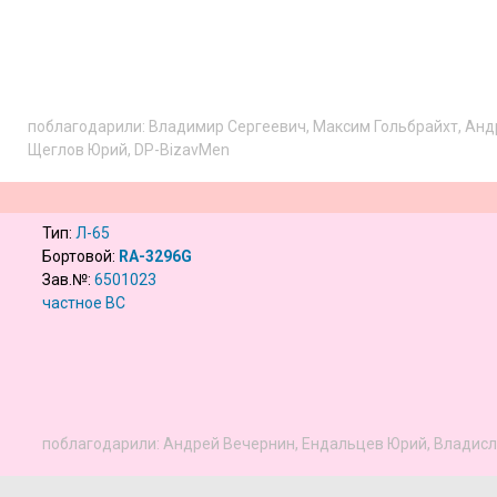
поблагодарили:
Владимир Сергеевич
,
Максим Гольбрайхт
,
Анд
Щеглов Юрий
,
DP-BizavMen
Тип:
Л-65
Бортовой:
RA-3296G
Зав.№:
6501023
­частное ВС­
поблагодарили:
Андрей Вечернин
,
Ендальцев Юрий
,
Владисл