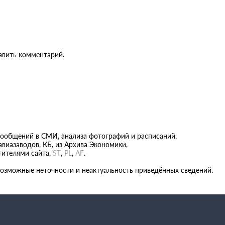
бавить комментарий.
сообщений в СМИ, анализа фотографий и расписаний,
виазаводов, КБ, из Архива Экономики,
тителями сайта,
ST
,
PL
,
AF
.
возможные неточности и неактуальность приведённых сведений.