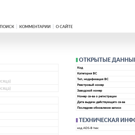
ПОИСК
КОММЕНТАРИИ
О САЙТЕ
ОТКРЫТЫЕ ДАННЫЕ 
Код
Категория ВС
Тип, модификация ВС
есяца)
Реестровый номер
есяца)
Заводской номер
Номер св-ва о регистрации
Дата выдачи действующего св-ва
Последнее обновление записи
ТЕХНИЧЕСКАЯ ИН
код ADS-B hex: