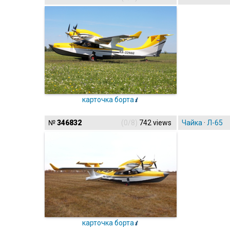
карточка борта
№
346832
(0/8)
742 views
Чайка
·
Л-65
карточка борта