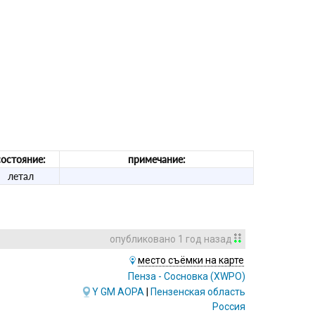
состояние:
примечание:
летал
опубликовано
1 год назад
место съёмки на карте
Пенза - Сосновка
(XWPO)
Y
GM
AOPA
|
Пензенская область
Россия