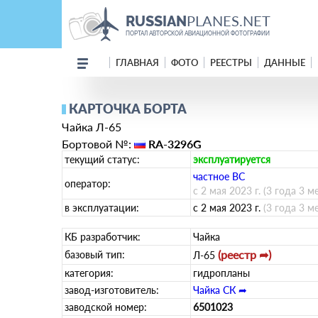
PLANES.NET
RUSSIAN
ПОРТАЛ АВТОРСКОЙ АВИАЦИОННОЙ ФОТОГРАФИИ
ГЛАВНАЯ
ФОТО
РЕЕСТРЫ
ДАННЫЕ
КАРТОЧКА БОРТА
Чайка Л-65
Бортовой №:
RA-3296G
текущий статус:
эксплуатируется
­частное ВС­
оператор:
с 2 мая 2023 г.
(3 года 3 м
в эксплуатации:
с 2 мая 2023 г.
(3 года 3 м
КБ разработчик:
Чайка
(реестр ➦)
базовый тип:
Л-65
категория:
гидропланы
завод-изготовитель:
Чайка СК ➦
заводской номер:
6501023