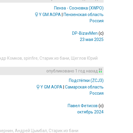
Пенза - Сосновка
(XWPO)
Y
GM
AOPA
|
Пензенская область
Россия
DP-BizavMen
(c)
23 мая 2025
ндр Комков
,
spinfire
,
Старик из бани
,
Щеглов Юрий
опубликовано
1 год назад
Подстёпки
(ZCJ3)
Y
GM
AOPA
|
Самарская область
Россия
Павел Фетисов
(c)
октябрь 2024
чернин
,
Андрей Цымбал
,
Старик из бани