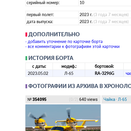
серийный номер:
10
первый полет:
2023 г.
(3 года 7 месяцев)
дата выпуска:
2023 г.
(3 года 7 месяцев)
ДОПОЛНИТЕЛЬНО
· добавить уточнение по карточке борта
· все комментарии к фотографиям этой карточки
ИСТОРИЯ БОРТА
с даты:
модиф.:
бортовой:
2023.05.02
Л-65
RA-3296G
­ч
ФОТОГРАФИИ ИЗ АРХИВА В ХРОНОЛ
№
354095
(0/2)
640 views
Чайка
·
Л-65