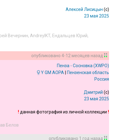
Алексей Лисицын
(c)
23 мая 2025
рей Вечернин
,
AndreyIKT
,
Ендальцев Юрий
,
опубликовано
4-12 месяцев назад
Пенза - Сосновка
(XWPO)
Y
GM
AOPA
|
Пензенская область
Россия
Дмитрий
(c)
23 мая 2025
!
данная фотография из личной коллекции
!
ав Белов
опубликовано
1 год назад