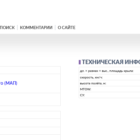
ПОИСК
КОММЕНТАРИИ
О САЙТЕ
ТЕХНИЧЕСКАЯ ИН
дл. × размах × выс., площадь крыла:
скорость, км/ч:
го (МАП)
высота полёта, м:
MTOW:
СУ: