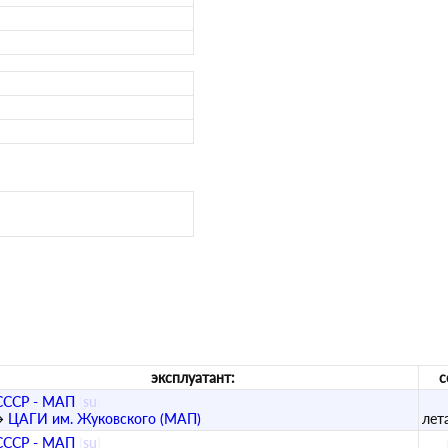
эксплуатант:
с
СССР - МАП
(
su
)
→
ЦАГИ им. Жуковского (МАП)
лета
СССР - МАП
(
su
)