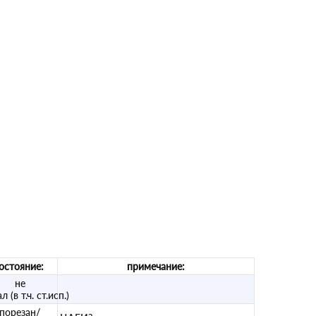
остояние:
примечание:
не
л (в т.ч. ст.исп.)
порезан/