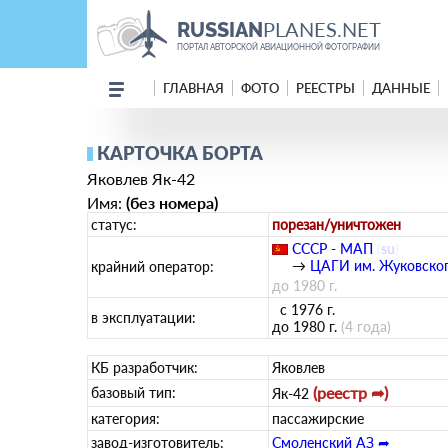
PLANES.NET
RUSSIAN
ПОРТАЛ АВТОРСКОЙ АВИАЦИОННОЙ ФОТОГРАФИИ
ГЛАВНАЯ
ФОТО
РЕЕСТРЫ
ДАННЫЕ
КАРТОЧКА БОРТА
Яковлев Як-42
Имя:
(без номера)
статус:
порезан/уничтожен
СССР - МАП
(
su
)
→
ЦАГИ им. Жуковско
крайний оператор:
до 1980 г.
с 1976 г.
в эксплуатации:
до 1980 г.
(4 года)
КБ разработчик:
Яковлев
(реестр ➦)
базовый тип:
Як-42
категория:
пассажирские
завод-изготовитель:
Смоленский АЗ ➦