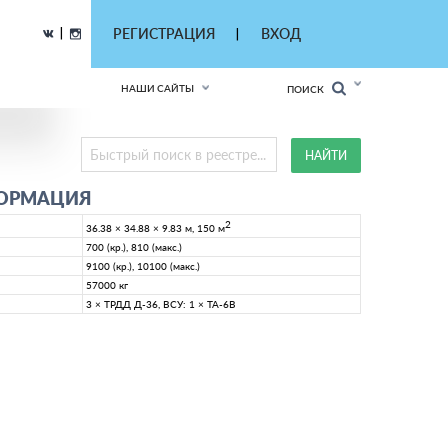
|
РЕГИСТРАЦИЯ
ВХОД
|
НАШИ САЙТЫ
ПОИСК
ФОРМАЦИЯ
2
36.38 × 34.88 × 9.83 м, 150 м
700 (кр.), 810 (макс.)
9100 (кр.), 10100 (макс.)
57000 кг
3 × ТРДД Д-36, ВСУ: 1 × ТА-6В