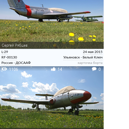
Сергей Рябцев
L-29
24 мая 2015
RF-00130
Ульяновск - Белый Ключ
Россия - ДОСААФ
карточка борта
1106
14
0