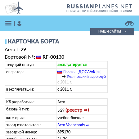
PLANES.NET
RUSSIAN
ПОРТАЛ АВТОРСКОЙ АВИАЦИОННОЙ ФОТОГРАФИИ
НАШИ САЙТЫ
КАРТОЧКА БОРТА
Поиск фотографий
Aero L-29
Поиск в реестре
Кратко
Подробно
Бортовой №:
RF-00130
ВОЙТИ
текущий статус:
эксплуатируется
оператор:
Россия - ДОСААФ
(
ru
)
→
Ульяновский аэроклуб
с 2011 г.
в эксплуатации:
с 2011 г.
КБ разработчик:
Aero
базовый тип:
(реестр ➦)
L-29
ЗАРЕГИСТРИРОВАТЬСЯ
категория:
учебно-боевые
завод-изготовитель:
Aero Vodochody ➦
заводской номер:
395170