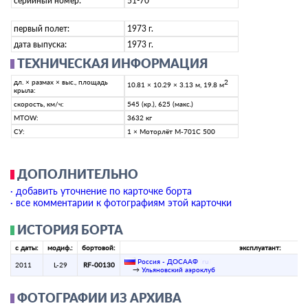
серийный номер:
51-70
первый полет:
1973 г.
дата выпуска:
1973 г.
ТЕХНИЧЕСКАЯ ИНФОРМАЦИЯ
дл. × размах × выс., площадь
2
10.81 × 10.29 × 3.13 м, 19.8 м
крыла:
скорость, км/ч:
545 (кр.), 625 (макс.)
MTOW:
3632 кг
СУ:
1 × Моторлёт M-701C 500
ДОПОЛНИТЕЛЬНО
· добавить уточнение по карточке борта
· все комментарии к фотографиям этой карточки
ИСТОРИЯ БОРТА
с даты:
модиф.:
бортовой:
эксплуатант:
Россия - ДОСААФ
(
ru
)
2011
L-29
RF-00130
→
Ульяновский аэроклуб
ФОТОГРАФИИ ИЗ АРХИВА