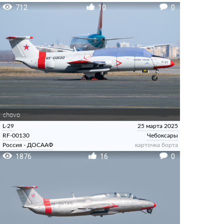
712
10
0
chovo
L-29
25 марта 2025
RF-00130
Чебоксары
Россия - ДОСААФ
карточка борта
1876
16
0